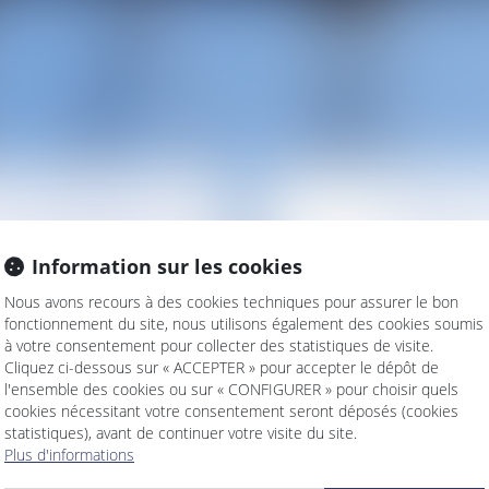
A CONSOMMATION
DROIT C
Information sur les cookies
Nous avons recours à des cookies techniques pour assurer le bon
nsommation regroupe les
Le droit civil régit le
fonctionnement du site, nous utilisons également des cookies soumis
 encadrant les relations
personnes privées, phy
à votre consentement pour collecter des statistiques de visite.
nsommateurs et les
Dans le cadre de ces rel
Cliquez ci-dessous sur « ACCEPTER » pour accepter le dépôt de
tre Ludovic Sartiaux se
que certaines entités 
l'ensemble des cookies ou sur « CONFIGURER » pour choisir quels
ndre vos intérêts dans
leurs obligations, baf
cookies nécessitant votre consentement seront déposés (cookies
que liée au droit de la
occasion vos droits. Se
statistiques), avant de continuer votre visite du site.
ommation...
par un avocat compétent
Plus d'informations
alors le meilleur moye