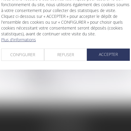
fonctionnement du site, nous utilisons également des cookies soumis
à votre consentement pour collecter des statistiques de visite.
ACCUEIL
Cliquez ci-dessous sur « ACCEPTER » pour accepter le dépôt de
LE CABINET
l'ensemble des cookies ou sur « CONFIGURER » pour choisir quels
PRÉSENTATION
cookies nécessitant votre consentement seront déposés (cookies
EXPERTISES
statistiques), avant de continuer votre visite du site.
Droit de la consommation
Plus d'informations
Droit civil
Droit du travail et des sociétés
ACCEPTER
CONFIGURER
REFUSER
Voies d’exécution
ACTUS
CONTACT
HONORAIRES
PLAN DU SITE
MENTIONS LÉGALES
19 rue Jean-Baptiste Corot
62100 CALAIS
Tél :
03 21 96 88 20