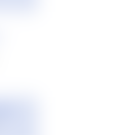
A
EMENT
..