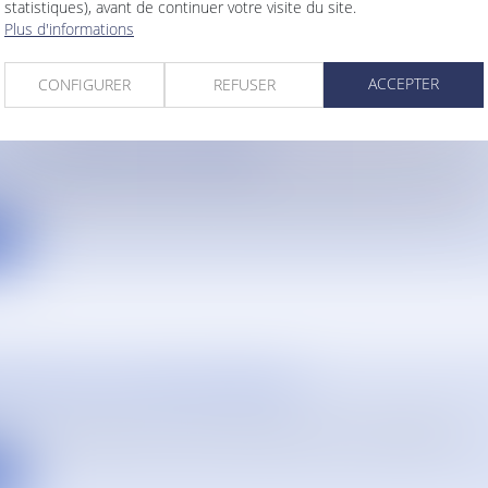
e
statistiques), avant de continuer votre visite du site.
Plus d'informations
ACCEPTER
CONFIGURER
REFUSER
DE L'ASSURANCE CHÔMAGE
du 26 juillet 2019 réforment le régime de l'assurance chômage...
e
OCATIFS ET ACTION DE GROUPE
on a voulu intenter une action de groupe contre un bailleur soci..
e