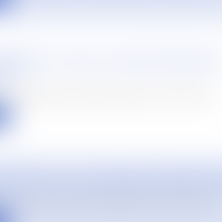
ONOMIQUE ET SOCIALE ET ENTRETIEN PRÉALABLE 
MENT
ons représentatives du personnel (désormais le comité social et...
e
DE PARTIE CIVILE ET PROCÉDURE DE SURENDETT
ances reçoivent un traitement particulier dans le cadre des proc.