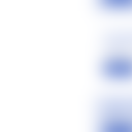
UNITÉ ÉC
LICENCIE
Actualités
Les instituti
Lire la suit
CRÉANCE 
Actualités
Certaines cré