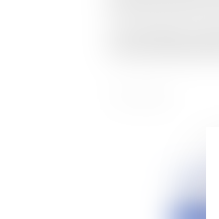
indemnisation adéquate de son p
A noter également que, à la diff
vérifié la compatibilité du dispo
ce texte était invocable directem
LA DEMAN
Actualités
De nombreuses