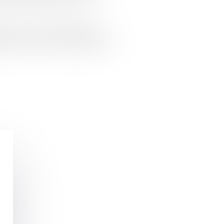
019, la cour d'appel de Reims a
 différence de la cour suprême que
l...