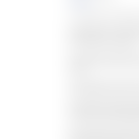
Actualités
LA COUR D'APPEL DE REIMS 
Par un jugement du 13 décembre
licenciement sans cause réelle et
de la convention n° 158 de l'OIT.
Par un arrêt du 25 septembre 20
pour licenciement sans cause rée
précités.
La Cour d'Appel pose néanmoins l
atteinte disproportionnée aux dr
Par conséquent, si elle valide le
sérieuse par un contrôle de conve
concreto et admet la possibilité
Pour cette juridiction, il n'est 
Macron dans un cas particulier 