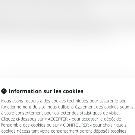
réjudice causé par un licenciement abusif.
érence de la cour de cassation dans ses deux avis du 17 juillet 2
sitif à l'article 24 de la charte sociale européenne, retenant à la
ent par un particulier devant une juridiction française.
Information sur les cookies
Nous avons recours à des cookies techniques pour assurer le bon
fonctionnement du site, nous utilisons également des cookies soumis
DE DE DÉCHÉANCE DU DROIT AUX INTÉRÊTS
à votre consentement pour collecter des statistiques de visite.
Cliquez ci-dessous sur « ACCEPTER » pour accepter le dépôt de
 obligations mises à la charge des prêteurs professionnels par 
l'ensemble des cookies ou sur « CONFIGURER » pour choisir quels
cookies nécessitant votre consentement seront déposés (cookies