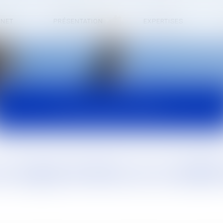
INET
PRÉSENTATION
EXPERTISES
ACTUALITÉS
ur d'appel de Reims sur la validit