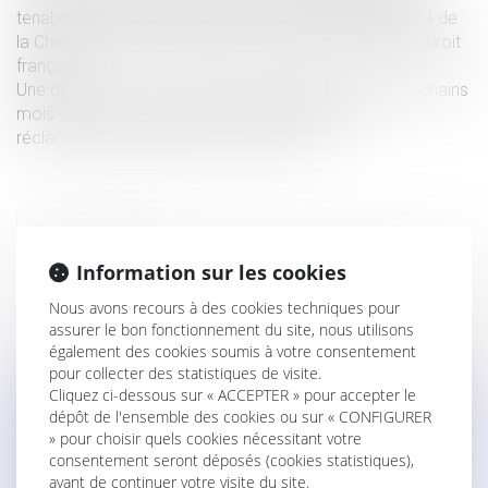
tenable la position consistant à affirmer que l’article 24 de
la Charte sociale européenne n’a pas d’effet direct en droit
français.
Une décision de ce comité est attendue dans les prochains
mois concernant le barème français suite à une
réclamation du syndicat Force Ouvrière.
Information sur les cookies
Nous avons recours à des cookies techniques pour
assurer le bon fonctionnement du site, nous utilisons
également des cookies soumis à votre consentement
pour collecter des statistiques de visite.
Cliquez ci-dessous sur « ACCEPTER » pour accepter le
dépôt de l'ensemble des cookies ou sur « CONFIGURER
BARÈME MACRON : APRÈS LA COUR D’APPEL
» pour choisir quels cookies nécessitant votre
DE REIMS, LA COUR D’APPEL DE PARIS
consentement seront déposés (cookies statistiques),
PERMET D’EN ÉCARTER L’APPLICATION.
avant de continuer votre visite du site.