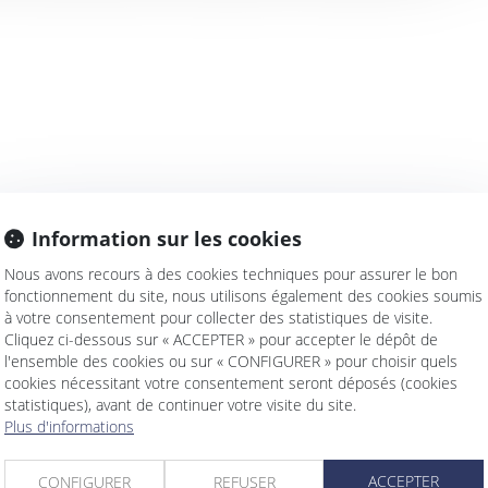
Information sur les cookies
E DE DISTRIBUTION ET PROCÉDURE COLLECTIVE
Nous avons recours à des cookies techniques pour assurer le bon
rt d'une procédure de distribution après adjudication en cas d'...
fonctionnement du site, nous utilisons également des cookies soumis
à votre consentement pour collecter des statistiques de visite.
e
Cliquez ci-dessous sur « ACCEPTER » pour accepter le dépôt de
l'ensemble des cookies ou sur « CONFIGURER » pour choisir quels
cookies nécessitant votre consentement seront déposés (cookies
statistiques), avant de continuer votre visite du site.
Plus d'informations
TRIBUTION SUR LE COMPTE JOINT D'EPOUX
ACCEPTER
CONFIGURER
REFUSER