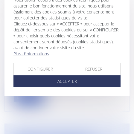
assurer le bon fonctionnement du site, nous utilisons
également des cookies soumis à votre consentement
pour collecter des statistiques de visite.
Cliquez ci-dessous sur « ACCEPTER » pour accepter le
dépôt de l'ensemble des cookies ou sur « CONFIGURER
» pour choisir quels cookies nécessitant votre
consentement seront déposés (cookies statistiques),
avant de continuer votre visite du site.
Plus d'informations
NOUVELLE DEFINITION DU
SURENDETTEMENT
CONFIGURER
REFUSER
Actualités
L’article 10 de la loi n° 2022-172 du 14 février
ACCEPTER
2022, évoquée dans un articl...
Lire la suite