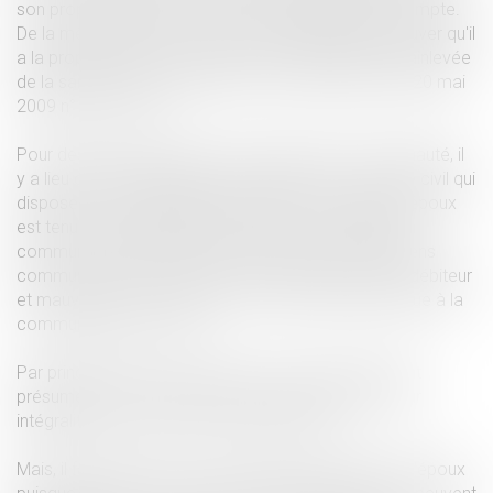
son propre débiteur, il pourra saisir l'intégralité du compte.
De la même façon, si l'époux non-débiteur peut prouver qu'il
a la propriété exclusive des fonds, il peut obtenir mainlevée
de la saisie (cour de cassation 1ère chambre civile 20 mai
2009 n° 08-12.922).
Pour des époux mariés sous un régime de communauté, il
y a lieu de faire application de l'article 1413 du code civil qui
dispose que " le paiement des dettes dont chaque époux
est tenu, pour quelque cause que ce soit, pendant la
communauté, peut toujours être poursuivi sur les biens
communs, à moins qu'il n'y ait eu fraude de l'époux débiteur
et mauvaise foi du créancier, et sauf récompense due à la
communauté s'il y a lieu".
Par principe donc, les fonds sur le compte joint étant
présumés communs, ils peuvent être saisis dans leur
intégralité par le créancier d'un des époux.
Mais, il faut réserver le cas des gains et salaires de l'époux