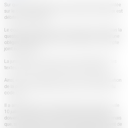
Sur quels fonds peut porter une saisie-attribution diligentée
sur le compte joint d'époux lorsqu'un seul de ces époux est
débiteur du saisissant ?
Le code des procédures civiles d'exécution ne règle pas la
question puisqu'il n'impose, en son article R 211-22 qu'une
obligation dénonciation de la saisie au titulaire du compte
joint non débiteur.
La jurisprudence a dû trancher en faisant application des
textes régissant les différents régimes matrimoniaux.
Ainsi, en cas de séparation de biens, il faut faire application
de la présomption légale d'indivision de l'article 1538 du
code civil.
Il a ainsi été jugé (cour de cassation 2ème chambre civile
10 juillet 1996 n° 94-16.837) que les effets de la saisie
doivent être limités à la moitié des valeurs déposées, mais
que, si le créancier prouve que les sommes proviennent de