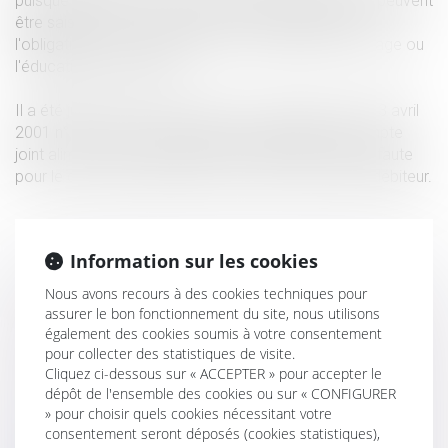
puisque l'article 1414 du code civil dispose qu'ils ne peuvent
être saisis par les créanciers de son conjoint que si
l'obligation a été contractée pour l'entretien du ménage ou
l'éducation des enfants.
Il a été jugé (cour de cassation 1ère chambre civile 3 avril
2001 n° 99-13.733) que n'est pas saisissable le compte
joint alimenté par les revenus de chacun des époux faute
pour le créancier d'identifier les revenus de l'époux débiteur.
Information sur les cookies
Nous avons recours à des cookies techniques pour
assurer le bon fonctionnement du site, nous utilisons
également des cookies soumis à votre consentement
pour collecter des statistiques de visite.
Cliquez ci-dessous sur « ACCEPTER » pour accepter le
dépôt de l'ensemble des cookies ou sur « CONFIGURER
» pour choisir quels cookies nécessitant votre
consentement seront déposés (cookies statistiques),