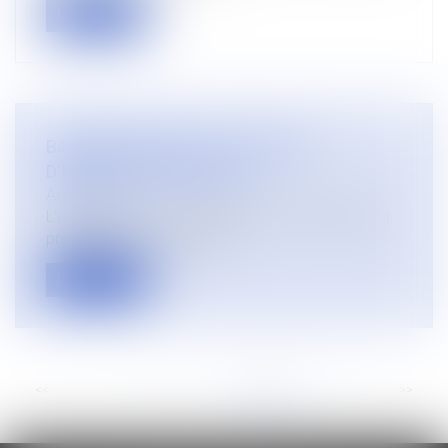
Lire la suite
BARÈME MACRON ET EXCEPTION
D'INCONVENTIONNALITÉ
Actualités
L'ordonnance du 22 septembre 2017 relative à la
prévisibilité et la sécurisat...
Lire la suite
<<
<
...
14
15
16
17
18
19
20
>
>>