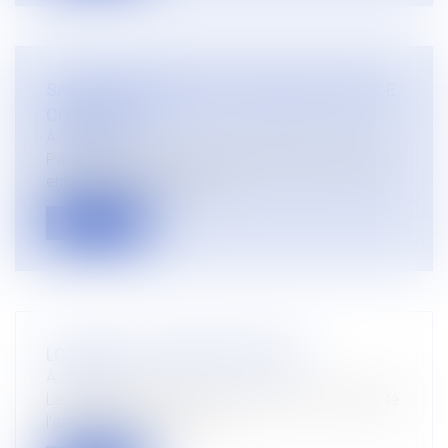
SAISIE-ATTRIBUTION ET COMPTE JOINT DE
CONCUBINS
Actualités
Par principe, un acte de saisie-attribution pratiqué
entre les mains d'un éta...
Lire la suite
LOI ELAN ET SURENDETTEMENT
Actualités
La loi dite ELAN du 23 novembre 2018 a complété
l'article 24 de la loi du 6 j...