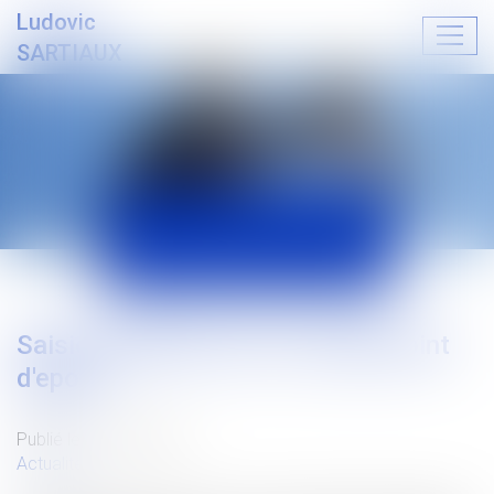
Ludovic
Ouvrir
SARTIAUX
le
menu
ACTUALITÉS
Saisie attribution sur le compte joint
d'epoux
Publié le :
21/07/2019
Actualités