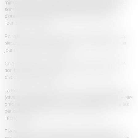
minimum en faveur du salarié sans préjudice des autres
sommes que cette requalification peut lui permettre
d’obtenir, notamment une éventuelle indemnité pour
licenciement injustifié.
Par ailleurs, le salarié peut obtenir la régularisation de sa
rémunération et la reconstitution de sa carrière depuis le
jour de sa première embauche.
Cela implique qu’il peut obtenir le paiement des périodes
non travaillées entre deux contrats si il est resté à la
disposition de l’employeur.
La Cour de Cassation a récemment rendu une décision
(chambre sociale 2 juin 2021 n° 19-16.183) par laquelle elle
précise la méthode de calcul du rappel de salaire pour les
périodes séparant chaque contrat ou périodes
intersticielles.
Elle approuve la Cour d’Appel en ce qu’elle a dit que la