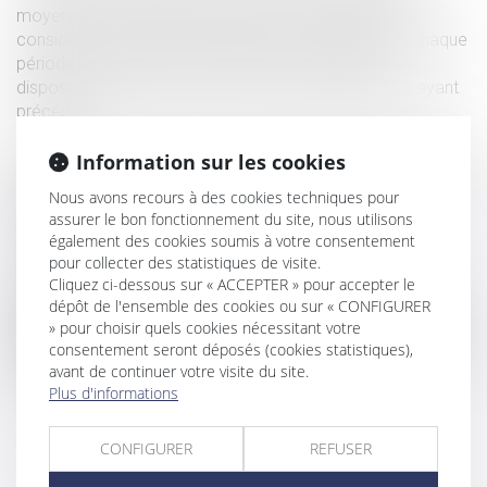
moyenne, est censurée par la Cour de Cassation qui
considère que le calcul du rappel de salaire dû pour chaque
période intersticielle doit s’effectuer au regard des
dispositions de chaque contrat à durée déterminée l’ayant
précédée.
Information sur les cookies
Autrement dit, le calcul doit s’effectuer période intersticielle
par période intersticielle par référence aux stipulations du
Nous avons recours à des cookies techniques pour
contrat qui a immédiatement précédé l’ouverture de la
assurer le bon fonctionnement du site, nous utilisons
période intersticielle.
également des cookies soumis à votre consentement
pour collecter des statistiques de visite.
La Cour de Cassation précise par ailleurs, censurant
Cliquez ci-dessous sur « ACCEPTER » pour accepter le
également la Cour d’Appel sur ce point, que les éventuels
dépôt de l'ensemble des cookies ou sur « CONFIGURER
rappels de salaire dus au titre des périodes intersticielles
» pour choisir quels cookies nécessitant votre
consentement seront déposés (cookies statistiques),
doivent être pris en compte pour la calcul de l’indemnité de
avant de continuer votre visite du site.
préavis.
Plus d'informations
CONFIGURER
REFUSER