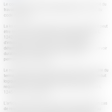
Le contrat de travail à durée indéterminée reste en droit du
travail français le contrat de principe (article L 1221-2 du
code du travail).
La loi établit une liste limitative des cas dans lesquels il peut
être recouru au contrat à durée déterminée et l’article L
1242-1 du code du travail pose une règle générale
d’interdiction de conclusion d’un contrat à durée
déterminée qui aurait pour objet ou pour effet « de pourvoir
durablement un emploi lié à l’activité normale et
permanente de l’entreprise ».
Le non-respect de ces règles qui conditionnent la validité du
terme, résultant de la durée déterminée du contrat, conduit
logiquement à l’invalidation de ce terme et donc à la
requalification en contrat à durée indéterminée (article L
1245-1 du code du travail).
L’article L 1245-2 alinéa 2 du code du travail prévoit, en cas
de requalification, une indemnité d’un mois de salaire au