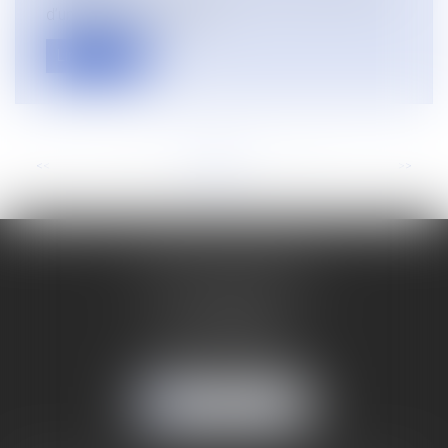
d’un procès à son desti...
Lire la suite
<<
<
...
8
9
10
11
12
13
14
...
>
>>
LUDOVIC SARTIAUX
19 rue Jean-Baptiste Corot
62100 CALAIS
Tél :
03 21 96 88 20
Mobile :
06 70 55 47 34
NOUS LOCALISER