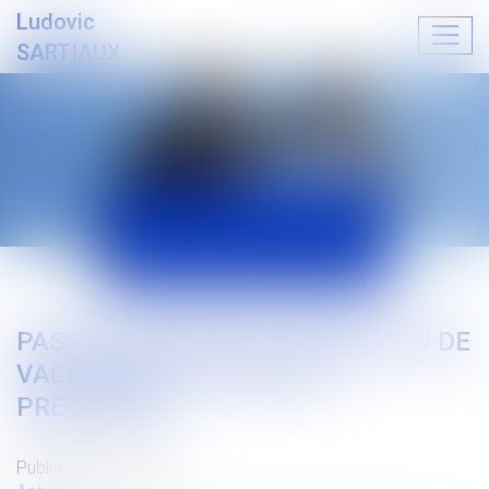
Ludovic
Ouvrir
SARTIAUX
le
menu
ACTUALITÉS
PASSE SANITAIRE ET OBLIGATION DE
VACCINATION : RAPPEL ET
PRECISIONS
Publié le :
15/09/2021