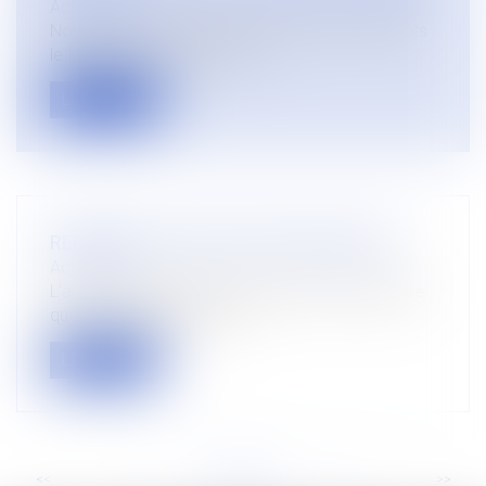
Actualités
Nous avons exposé dans des articles précédents
le fait que, depuis 2016 et la...
Lire la suite
REFORME DE L’EXECUTION PROVISOIRE
Actualités
L’article 539 du code de procédure civile dispose
que : « Le délai de recour...
Lire la suite
<<
<
...
9
10
11
12
13
14
15
...
>
>>