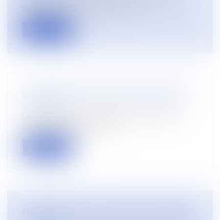
l’ordonnance n° 2019-740 du 17 ju...
Lire la suite
LA PERIODE D’ESSAI : RAPPEL DES REGLES
Actualités
Les clauses d’essai portent sur le régime de la
rupture unilatérale du contra...
Lire la suite
OPPOSABILITE DE LA CESSION DE CREANCE