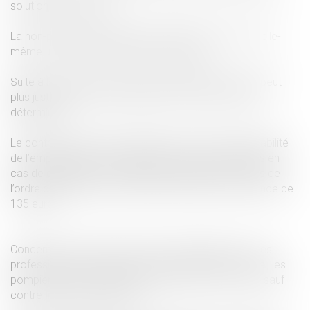
solution n’est trouvée.
La non-présentation du passe sanitaire n’est pas en elle-
même une cause valable de licenciement.
Suite à la censure du conseil constitutionnel, elle ne peut
plus justifier la rupture anticipée d’un contrat à durée
déterminée.
Le contrôle des passes sanitaires est de la responsabilité
de l’employeur qui est passible de sanctions pénales en
cas de défaillance. Un salarié contrôlé par les forces de
l’ordre qui ne serait pas en règle encourrait une amende de
135 euros.
Concernant la vaccination, elle est obligatoire pour les
professionnels du secteur médical, sanitaire et social, les
pompiers et les ambulanciers depuis le 9 août 2021 sauf
contre-indication médicale.