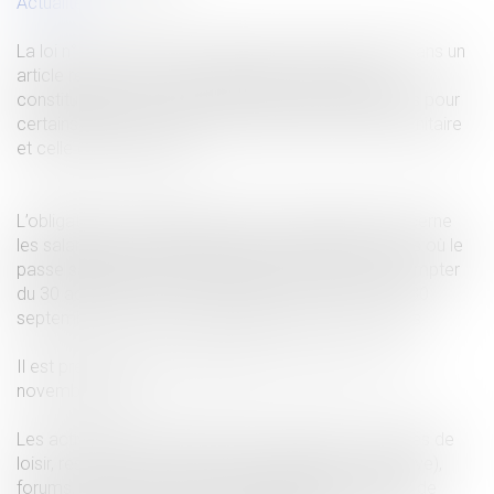
Actualités
La loi n° 2021-1040 du 5 août 2021, déjà évoquée dans un
article récent suite à sa validation par le conseil
constitutionnel, a instauré deux nouvelles obligations pour
certains salariés : celle de présentation de passe sanitaire
et celle de vaccination.
L’obligation de présentation du passe sanitaire concerne
les salariés qui interviennent dans les établissements où le
passe sanitaire est demandé aux clients, et ce à compter
du 30 août 2021 pour les majeurs et à compter du 30
septembre 2021 pour les mineurs entre 12 et 17 ans.
Il est prévu que cette obligation ait pour terme le 15
novembre 2021.
Les activités concernées sont les suivantes : activités de
loisir, restaurants et cafés (sauf restauration collective),
forums, séminaires, salons professionnels, services de