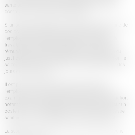
santé sauf cas d’urgence, transports publics, centres
commerciaux sur décision préfectorale.
Si un salarié travaillant dans un établissement ayant une de
ces activités ne présente pas son passe sanitaire,
l’employeur lui notifie la suspension de son contrat de
travail, cette suspension impliquant une privation de
rémunération, suspension prenant fin à la production du
justificatif demandé. Préalablement à cette suspension, le
salarié pourra, en accord avec son employeur, poser des
jours de congés payés.
Il est prévu qu’au-delà d’une période de trois jours,
l’employeur convoque le salarié à un entretien pour
examiner avec lui les moyens de faire face cette situation,
notamment les possibilités de mutation temporaire sur un
poste non soumis à l’obligation de présentation du passe
sanitaire, ou, les possibilités de recours au télétravail.
La suspension du contrat de travail se poursuit si aucune