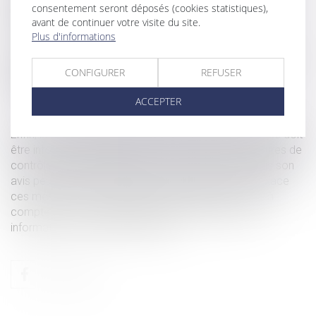
consentement seront déposés (cookies statistiques),
cette suspension, le bénéfice de la protection sociale
avant de continuer votre visite du site.
complémentaire.
Plus d'informations
Si la salarié est en contrat à durée déterminée, son contrat
CONFIGURER
REFUSER
prendre fin au terme contractuel même si ce dernier
intervient pendant la période de suspension.
ACCEPTER
Enfin, la loi prévoit que le comité social et économique doit
être informé, sans délai et par tout moyen, des mesures de
contrôle du passe sanitaire et de la vaccination. Mais son
avis peut intervenir après que l’employeur a mis en place
ces mesures et au plus tard dans un délai d’un mois à
compter de la communication par l’employeur des
informations sur lesdites mesures.