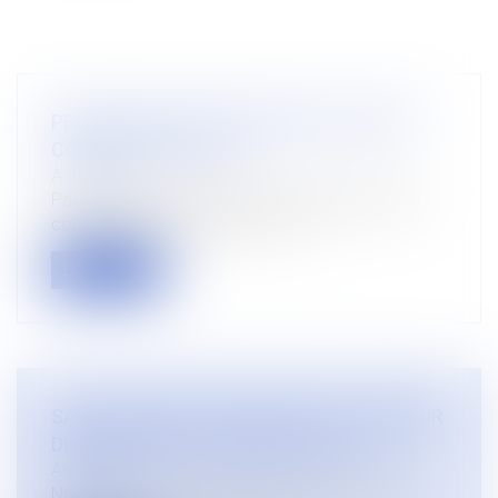
PRECISIONS SUR LE REGIME DU COMPTE
COURANT D’ASSOCIE
Actualités
Par un arrêt récent (cour de cassation chambre
commerciale 27 mai 2021 n° 19-...
Lire la suite
SANCTION EN CAS DE DEFAUT OU D’ERREUR
DU TAUX EFFECTIF GLOBAL (SUITE)
Actualités
Nous avons évoqué dans un article précédent