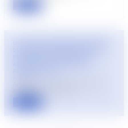
Lire la suite
LA CONTESTATION SERIEUSE AU REGARD
DES ARTICLES 808 ET 809 DU CODE DE
PROCEDURE CIVILE (DEVENUS LES
ARTICLES 834 ET 835 DU CODE DE
PROCÉDURE CIVILE)
Actualités
Avertissement : cet article correspond à une
intervention lors d’un colloque...
Lire la suite