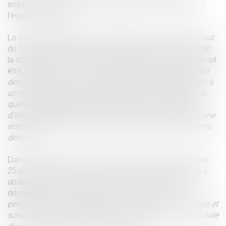
solidairement débiteurs des obligations contractuelles à
l’égard du salarié.
La cour de cassation avait défini dans un arrêt Molex (cour
de cassation chambre sociale 2 juillet 2014 n° 13.15-208)
la situation de coemploi en posant pour principe que devait
être caractérisée «
au-delà de la nécessaire coordination
des actions économiques entre les sociétés appartenant à
un même groupe et de l’état de domination économique
que cette appartenance peut engendrer, une confusion
d’intérêts, d’activités et de direction se manifestant par une
immixtion dans la gestion économique et sociale de cette
dernière ».
Dans un arrêt récent (cour de cassation chambre sociale
25 novembre 2020 n° 18-13.769), la cour de cassation a
abandonné ce critère dit de la triple confusion et exige
désormais que soit démontrée «
une immixtion
permanente de cette société dans la gestion économique et
sociale de la société employeur, conduisant à la perte totale