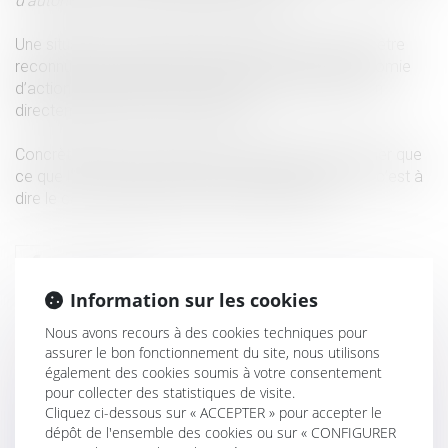
d’autonomie d’action de cette dernière ».
Une situation de coemploi ne peut donc désormais être
reconnue qu’en présence d’une perte totale d’autonomie
d’action d’une filiale dont la gestion est prise en main
directement par une société mère.
Concrètement le coemploi ne pourra plus sanctionner que
ce que l’on appelle un abus de personnalité morale, c’est à
dire le cas où une personne morale est fictive.
Information sur les cookies
Nous avons recours à des cookies techniques pour
assurer le bon fonctionnement du site, nous utilisons
également des cookies soumis à votre consentement
pour collecter des statistiques de visite.
Cliquez ci-dessous sur « ACCEPTER » pour accepter le
dépôt de l'ensemble des cookies ou sur « CONFIGURER
FONDEMENT DE LA FAUTE INEXCUSABLE DE