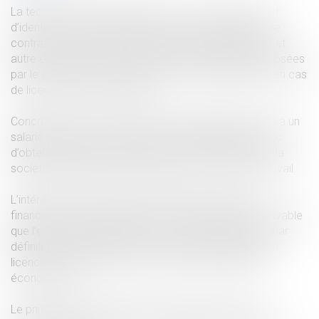
La technique jurisprudentielle dite du coemploi permet
d’identifier un autre employeur que celui désigné par le
contrat de travail signé par le salarié pour imputer à cet
autre employeur dit coemployeur les obligations imposées
par le code du travail, notamment celles applicables en cas
de licenciement économique.
Concrètement, cette création jurisprudentielle permet à un
salarié licencié de rechercher la responsabilité et donc
d’obtenir la garantie financière de la société mère de la
société filiale employeur désigné par le contrat de travail.
L’intérêt est bien évidemment d’obtenir la garantie
financière d’une autre entité que l’on suppose plus solvable
que l’employeur désigné par le contrat de travail qui, par
définition s’agissant d’une société ayant procédé à un
licenciement économique, rencontre des difficultés
économiques.
Le principe est en effet que les coemployeurs sont