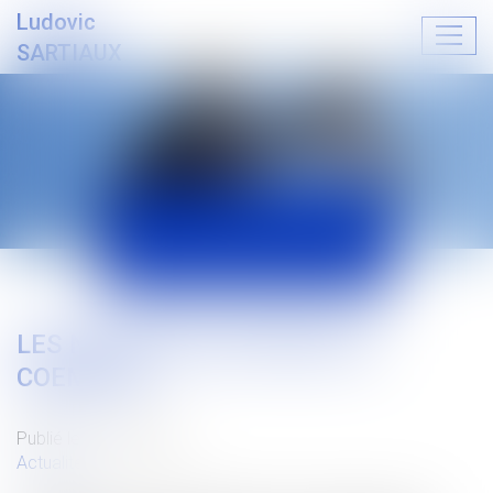
Ludovic
Ouvrir
SARTIAUX
le
menu
ACTUALITÉS
LES NOUVEAUX CRITERES DU
COEMPLOI
Publié le :
01/09/2021
Actualités