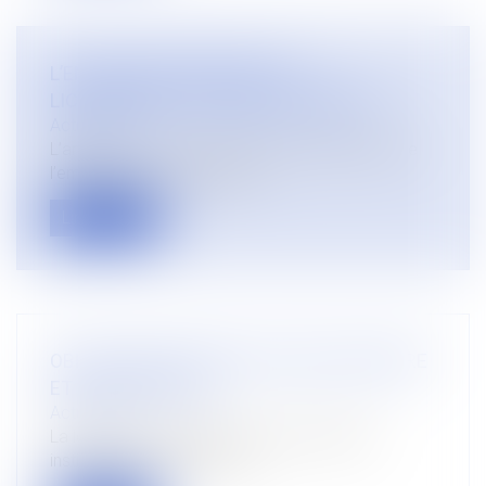
L’ENTRETIEN PREALABLE AU
LICENCIEMENT : RAPPEL DES REGLES
Actualités
L’article L 1232-2 du code du travail dispose que
l’employeur qui envisage de...
Lire la suite
OBLIGATION VACCINALE, PASSE SANITAIRE
ET LICENCIEMENT
Actualités
La loi relative à la gestion de crise sanitaire
instituant une obligation vac...