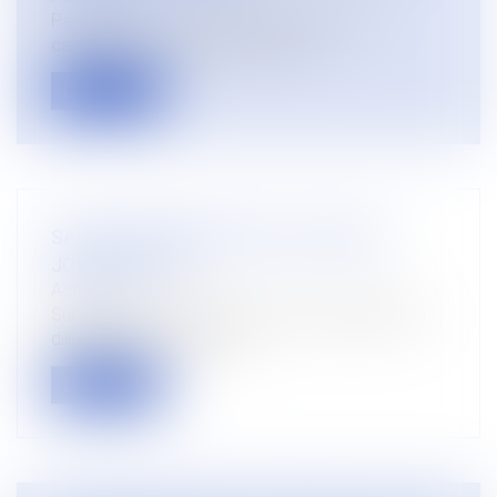
Par deux avis du 17 juillet 2019, la Cour de
cassation a estimé que le barème...
Lire la suite
SAISIE ATTRIBUTION SUR LE COMPTE
JOINT D'EPOUX
Actualités
Sur quels fonds peut porter une saisie-attribution
diligentée sur le compte j...
Lire la suite