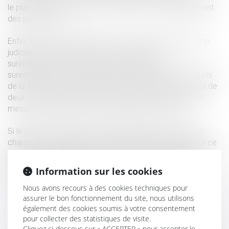
le plan ou imposés par la commission de surendettement
des particuliers.
Enfin, lorsqu'un rétablissement personnel sans liquidation
judiciaire a été imposé par la commission de
surendettement ou prononcé par le juge du
surendettement, le juge du litige locatif suspend les effets
de la clause de résiliation de plein droit pendant un délai de
deux ans à partir de la date de la décision imposant les
mesures d'effacement ou du jugement de clôture.
Si le locataire s'acquitte du paiement des loyers et des
charges conformément au contrat de location pendant ce
délai de deux ans, la clause de résiliation de plein droit est
réputée ne pas avoir joué. Dans le cas contraire, elle
Information sur les cookies
reprend son plein effet.
Nous avons recours à des cookies techniques pour
assurer le bon fonctionnement du site, nous utilisons
également des cookies soumis à votre consentement
pour collecter des statistiques de visite.
Cliquez ci-dessous sur « ACCEPTER » pour accepter le