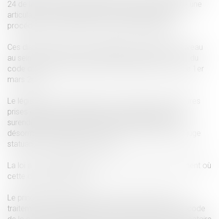
24 de la loi du 6 juillet 1989 pour prévoir et permettre une
articulation entre procédure de surendettement et
procédure en acquisition d'une clause résolutoire.
Ces dispositions qui sont doublées d'un chapitre nouveau
au sein du code de la consommation (article L 714-1 du
code de la consommation) sont entrées en vigueur le 1er
mars 2019.
Le législateur a ainsi assuré une cohérence des mesures
prises en ce que les décisions de la commission de
surendettement ou du juge du surendettement sont
désormais substituées ou intégrées à la décision du juge
statuant sur la résiliation du bail.
La loi a posé différents principes en fonction du moment où
cette décision intervient.
Le principe général est que lorsqu'une procédure de
traitement du surendettement au sens du livre VII du code