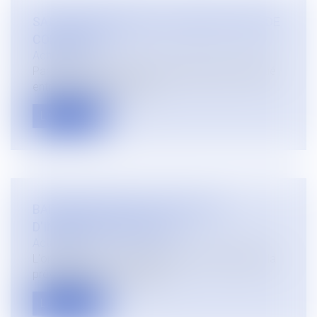
SAISIE-ATTRIBUTION ET COMPTE JOINT DE
CONCUBINS
Actualités
Par principe, un acte de saisie-attribution pratiqué
entre les mains d'un éta...
Lire la suite
BARÈME MACRON ET EXCEPTION
D'INCONVENTIONNALITÉ
Actualités
L'ordonnance du 22 septembre 2017 relative à la
prévisibilité et la sécurisat...
Lire la suite