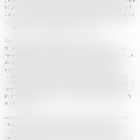
de la consommation a été ouverte au bénéfice du locataire
et qu'au jour de l'audience le locataire a repris le paiement
du loyer et des charges, le juge qui constate l'acquisition de
la clause de résiliation de plein droit doit statuer dans des
conditions fixées préalablement par la loi.
Ainsi, il est prévu que losrque la commission de
surendettement des particuliers a rendu une décision de
recevabilité de la demande de traitement de la situation de
surendettement formée par le locataire, le juge doit
accorder des délais de paiement jusqu'à, selon le cas,
l'approbation du plan conventionnel de redressement, la
décision imposant des mesures ou le jugement prononçant
un rétablissement personnel sans liquidation judiciaire ou
toute décision de clôture de la procédure de traitement du
surendettement.
Lorsqu'un plan conventionnel a été approuvé ou que des
mesures ont été imposées par la commission et que le
bailleur en a été avisé, le juge accorde les délais et
modalités de paiement de la dette locative contenus dans