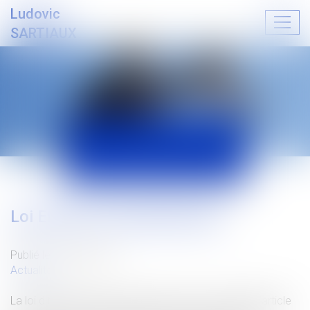
Ludovic
Ouvrir
SARTIAUX
le
menu
ACTUALITÉS
Loi ELAN et surendettement
Publié le :
29/06/2019
Actualités
La loi dite ELAN du 23 novembre 2018 a complété l'article