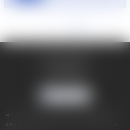
<<
<
...
14
15
16
17
18
19
20
>
>>
LUDOVIC SARTIAUX
19 rue Jean-Baptiste Corot
62100 CALAIS
Tél :
03 21 96 88 20
Mobile :
06 70 55 47 34
NOUS LOCALISER
ACCUEIL
LE CABINET
PRÉSENTATION
EXPERTISES
ACTUS
CONTACT
HONORAIRES
PLAN DU SITE
MENTIONS LÉGALES