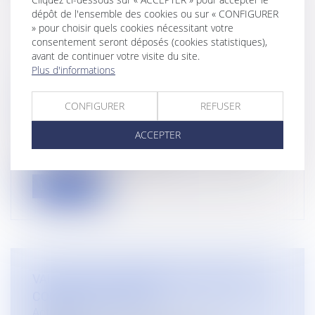
dépôt de l'ensemble des cookies ou sur « CONFIGURER
» pour choisir quels cookies nécessitant votre
consentement seront déposés (cookies statistiques),
avant de continuer votre visite du site.
Plus d'informations
PROCÉDURE DE DISTRIBUTION ET
CONFIGURER
REFUSER
PROCÉDURE COLLECTIVE
Actualités
ACCEPTER
Quel est le sort d'une procédure de distribution
après adjudication en cas d'...
Lire la suite
VALIDATION DU BARÈME MACRON PAR LA
COUR DE CASSATION
Actualités