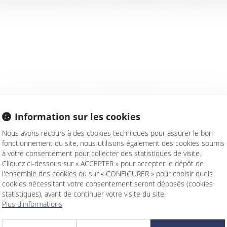
Information sur les cookies
E DE DISTRIBUTION ET PROCÉDURE COLLECTIVE
Nous avons recours à des cookies techniques pour assurer le bon
fonctionnement du site, nous utilisons également des cookies soumis
rt d'une procédure de distribution après adjudication en cas d'...
à votre consentement pour collecter des statistiques de visite.
Cliquez ci-dessous sur « ACCEPTER » pour accepter le dépôt de
e
l'ensemble des cookies ou sur « CONFIGURER » pour choisir quels
cookies nécessitant votre consentement seront déposés (cookies
statistiques), avant de continuer votre visite du site.
Plus d'informations