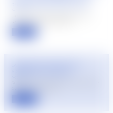
DELAI DE PRESCRIPTION DE L’ACTION
Actualités
La cour de cassation a rappelé dans un arrêt
récent (cour de cassation chambr...
Lire la suite
LA REMISE DE CONCLUSIONS VAUT
SIGNIFICATION DE CREANCE
Actualités
Dans un arrêt du 1er juin 2022 (Première chambre
civile n° 21-12.276), la Cou...
Lire la suite