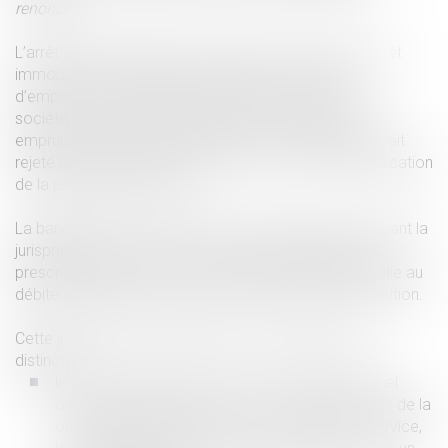
renonce ».
L’arrêt a été rendu dans une espèce concernant un prêt
immobilier consenti par une banque à un couple
d’emprunteurs et garanti par le cautionnement d’une
société. La banque avait assigné en paiement les
emprunteurs et la société caution. La Cour d’Appel avait
rejeté les demandes contre la caution en faisant application
de la prescription biennale.
La banque a formé un pourvoi en cassation en invoquant la
jurisprudence de la cour de cassation qui qualifiait la
prescription biennale d’exception purement personnelle au
débiteur principal ne pouvant être invoquée par la caution.
Cette jurisprudence s’appuyait sur deux arguments
distincts :
le consommateur est celui à qui un professionnel
délivre un bien ou service ; or, ce n’est pas le cas de la
caution à laquelle la banque ne fournit aucun service,