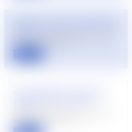
POINT SUR LES HEURES SUPPLEMENTAIRES
Actualités
Depuis le passage de la durée légale du travail de
39 heures à 35 heures hebd...
Lire la suite
PRET ET PRESCRIPTION : PRECISIONS
JURISPRUDENTIELLES RECENTES
Actualités
Des décisions judiciaires récentes sont venues
apporter des précisions ou mis...