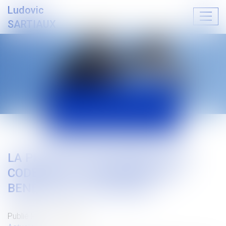
Ludovic
Ouvrir
SARTIAUX
le
menu
ACTUALITÉS
LA PRESCRIPTION BIENNALE DU
CODE DE LA CONSOMMATION
BENEFICIE A LA CAUTION
Publié le :
25/10/2023