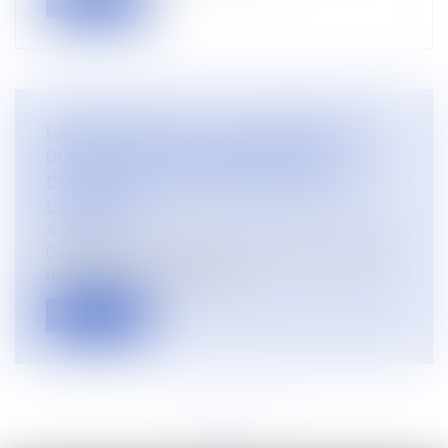
Lire la suite
BAREME MACRON : LA COUR D’APPEL DE
DOUAI ACCEPTE DE PROCEDER A UN
CONTROLE DE CONVENTIONNALITE IN
CONCRETO
Actualités
Dans un article précédent, nous écrivions que, par
deux arrêts du 11 mai 2022...
Lire la suite
<<
<
...
2
3
4
5
6
7
8
...
>
>>