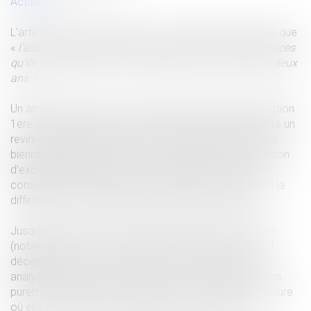
Actualités
L’article L 218-2 du code de la consommation dispose que
«
l’action des professionnels, pour les biens ou les services
qu’ils fournissent aux consommateurs, se prescrit par deux
ans ».
Un arrêt récent de la cour de cassation (cour de cassation
1ère chambre civile 20 avril 2022 n° 20-22.866) a opéré un
revirement de jurisprudence en qualifiant la prescription
biennale de l’article L 218-2 du code de la consommation
d’exception inhérente à la dette, exception qui est en
conséquence opposable au créancier par la caution à la
différence d’une exception personnelle au débiteur.
Jusqu’à présent et suivant une jurisprudence constante
(notamment cour de cassation 1ère chambre civile 11
décembre 2019 n° 18-16.147) la cour de cassation
analysait la prescription biennale comme une exception
purement personnelle au débiteur principal dans la mesure
où elle procédait de sa qualité de consommateur.