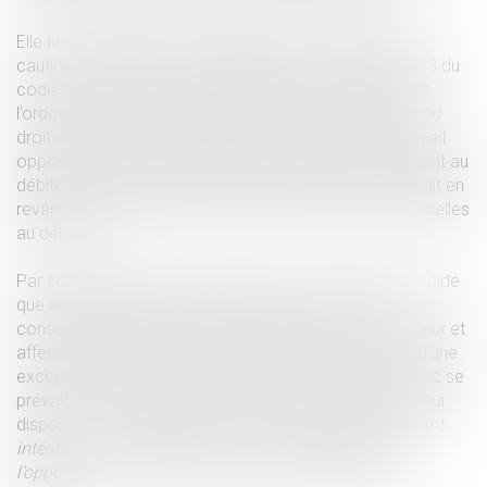
Elle ne pouvait donc être opposée au créancier par la
caution en application des dispositions de l’article 2313 du
code civil dans sa rédaction antérieure à celle issue de
l’ordonnance du 15 septembre 2021 portant réforme du
droit des sûretés dont il résultait que si la caution pouvait
opposer au créancier toutes les exceptions appartenant au
débiteur principal et inhérentes à la dette, elle ne pouvait en
revanche lui opposer les exceptions purement personnelles
au débiteur.
Par son arrêt du 20 avril 2022, la cour de cassation décide
que le délai biennal de prescription du code de la
consommation procède de la qualité de consommateur et
affecte le droit du créancier de telle façon qu’il s’agit d’une
exception inhérente à la dette dont la caution peut donc se
prévaloir en application de l’article 2253 du code civil qui
dispose : «
Les créanciers ou toute autre personne ayant
intérêt à ce que la prescription soit acquise, peuvent
l’opposer ou l’invoquer lors même que le débiteur y