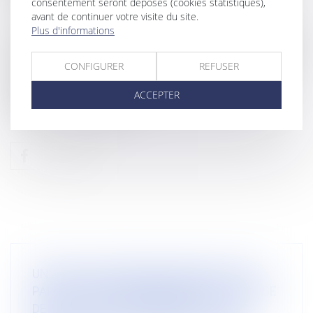
septembre 2021.
consentement seront déposés (cookies statistiques),
avant de continuer votre visite du site.
Plus d'informations
La Cour de cassation pose pour principe que la prescription
biennale du code de la consommation affecte le droit du
créancier et donc qu’elle ne lui interdit pas seulement d’agir
CONFIGURER
REFUSER
contre le débiteur principal mais également contre la
caution quand bien-même cette dernière n’aurait pas la
ACCEPTER
qualité de consommateur.
UNE MISE EN DEMEURE, MEME ENVOYEE
PAR LETTRE RECOMMANDEE AVEC ACCUSE
DE RECEPTION, N’INTERROMPT PAS LE