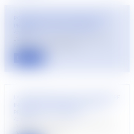
POUVOIRS DU JUGE DE L’EXECUTION EN
PRESENCE D’UNE CLAUSE ABUSIVE
Actualités
L’article L 212-1 du code de la consommation
dispose : « Dans les contrats co...
Lire la suite
LA SUSPENSION DE L’APL POUR CARACTERE
INDECENT DU LOGEMENT NE DOIT PAS
PREJUDICIER AU LOCATAIRE
Actualités
L’article L 822-9 du code de la construction et de
l’habitation dispose que p...