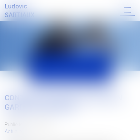
Ludovic
Ouvrir
SARTIAUX
le
menu
ACTUALITÉS
CONTENU DU DEVOIR DE MISE EN
GARDE DU PRETEUR
Publié le :
20/10/2025
Actualités