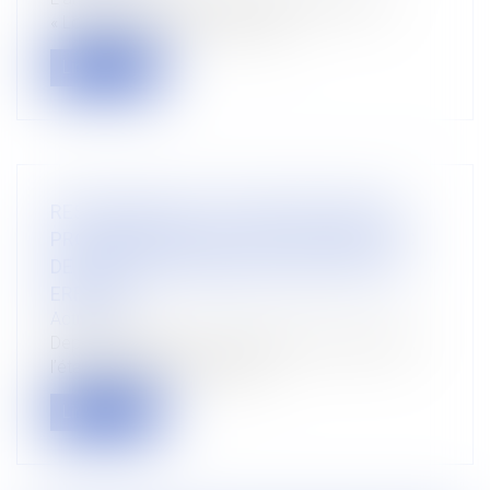
« Lorsque l'employeur envisag...
Lire la suite
RESPONSABILITE DU DIAGNOSTIQUEUR
PROFESSIONNEL EN CAS DE DIAGNOSTIC
DE REPERAGE D’AMIANTE AVANT VENTE
ERRONE
Actualités
Depuis l’ordonnance n° 2005-655 du 8 juin 2005,
l’état de repérage d’amiante...
Lire la suite