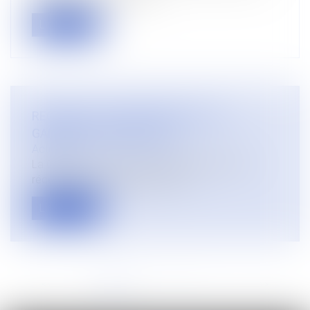
Lire la suite
REGIME DE LA RESPONSABILITE DU
GARAGISTE-REPARATEUR
Actualités
La Cour de cassation a rappelé dans un arrêt
récent (Cour de cassation 1ère c...
Lire la suite
<<
<
1
2
3
4
5
6
7
...
>
>>