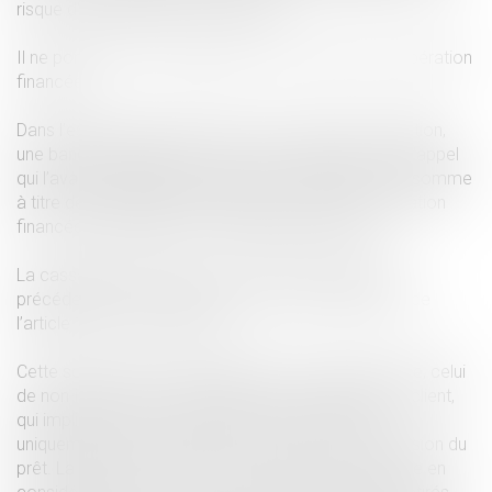
risque d’endettement qui en résulte.
Il ne porte pas sur l’opportunité ou les risques de l’opération
financée.
Dans l’espèce ayant donné lieu à cet arrêt de cassation,
une banque s’était pour vu contre un arrêt de cour d’appel
qui l’avait condamnée à payer à un emprunteur une somme
à titre de dommages et intérêts au motif que l’opération
financée était fragile et à la faisabilité douteuse.
La cassation est prononcée en raison du principe
précédemment énoncé et au visa des dispositions de
l’article 1231-1 du code civil.
Cette solution est la conséquence d’un autre principe, celui
de non-immixtion de la banque dans les affaires du client,
qui implique que les revenus pris en compte sont
uniquement ceux existants au moment de la conclusion du
prêt. La banque ne doit en conséquence pas prendre en