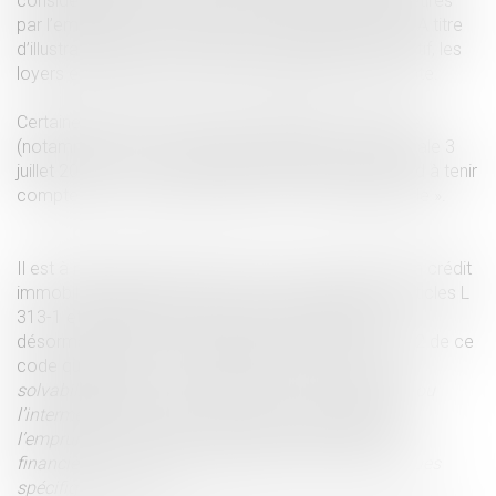
considération les revenus pouvant ou devant être retirés
par l’emprunteur de l’activité économique financée. A titre
d’illustration, dans le cadre d’’un investissement locatif, les
loyers escomptés ne doivent pas être pris en compte.
Certaines décisions nuancent cependant ce principe
(notamment cour de cassation chambre commerciale 3
juillet 2024 n° 22-23.705) en invitant les juges du fond à tenir
compte des revenus futurs dans un « avenir prévisible ».
Il est à noter que lorsque le concours octroyé est un crédit
immobilier régi par le code de la consommation (articles L
313-1 et suivants), le devoir de mise en garde est
désormais prévu expressément par l’article L 313-12 de ce
code qui dispose : «
Sans préjudice de l’examen de
solvabilité mentionné à l’article L 313-16, le prêteur ou
l’intermédiaire de crédit met en garde gratuitement
l’emprunteur lorsque, compte tenu de sa situation
financière, un contrat de crédit peut induire des risques
spécifiques pour lui
».