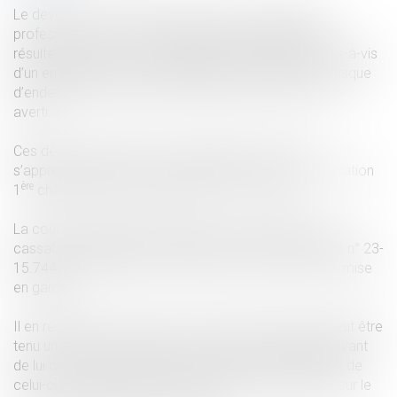
Le devoir de mise en garde qui pèse sur le prêteur
professionnel est une création jurisprudentielle dont il
résulte que celui-ci peut engager sa responsabilité vis-à-vis
d’un emprunteur si deux conditions sont réunies : un risque
d’endettement excessif et le fait que le client soit non
averti.
Ces deux conditions sont cumulatives et doivent
s’apprécier dans cet ordre (notamment cour de cassation
ère
1
chambre civile 29 avril 2014 n° 13-15.789).
La cour de cassation a apporté récemment (cour de
cassation chambre commerciale 11 décembre 2024 n° 23-
15.744) une précision sur le contenu de ce devoir de mise
en garde.
Il en résulte que le devoir de mise en garde auquel peut être
tenu un prêteur à l’égard d’un emprunteur non averti avant
de lui consentir un prêt ne porte que sur l’inadaptation de
celui-ci aux capacités financières de l’emprunteur et sur le