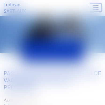
Ludovic
Ouvrir
SARTIAUX
le
menu
ACTUALITÉS
PASSE SANITAIRE ET OBLIGATION DE
VACCINATION : RAPPEL ET
PRECISIONS
Publié le :
15/09/2021