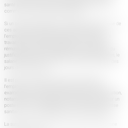
santé sauf cas d’urgence, transports publics, centres
commerciaux sur décision préfectorale.
Si un salarié travaillant dans un établissement ayant une de
ces activités ne présente pas son passe sanitaire,
l’employeur lui notifie la suspension de son contrat de
travail, cette suspension impliquant une privation de
rémunération, suspension prenant fin à la production du
justificatif demandé. Préalablement à cette suspension, le
salarié pourra, en accord avec son employeur, poser des
jours de congés payés.
Il est prévu qu’au-delà d’une période de trois jours,
l’employeur convoque le salarié à un entretien pour
examiner avec lui les moyens de faire face cette situation,
notamment les possibilités de mutation temporaire sur un
poste non soumis à l’obligation de présentation du passe
sanitaire, ou, les possibilités de recours au télétravail.
La suspension du contrat de travail se poursuit si aucune