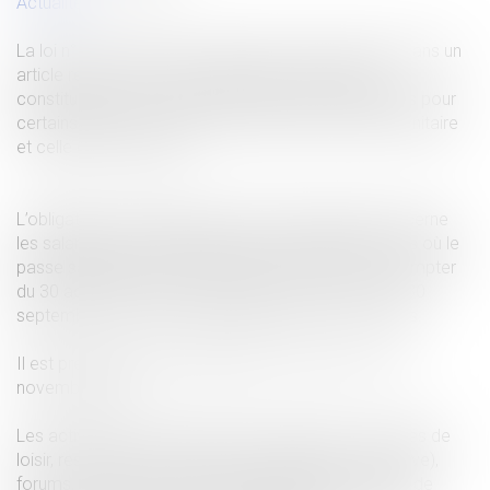
Actualités
La loi n° 2021-1040 du 5 août 2021, déjà évoquée dans un
article récent suite à sa validation par le conseil
constitutionnel, a instauré deux nouvelles obligations pour
certains salariés : celle de présentation de passe sanitaire
et celle de vaccination.
L’obligation de présentation du passe sanitaire concerne
les salariés qui interviennent dans les établissements où le
passe sanitaire est demandé aux clients, et ce à compter
du 30 août 2021 pour les majeurs et à compter du 30
septembre 2021 pour les mineurs entre 12 et 17 ans.
Il est prévu que cette obligation ait pour terme le 15
novembre 2021.
Les activités concernées sont les suivantes : activités de
loisir, restaurants et cafés (sauf restauration collective),
forums, séminaires, salons professionnels, services de