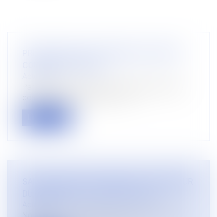
PRECISIONS SUR LE REGIME DU COMPTE
COURANT D’ASSOCIE
Actualités
Par un arrêt récent (cour de cassation chambre
commerciale 27 mai 2021 n° 19-...
Lire la suite
SANCTION EN CAS DE DEFAUT OU D’ERREUR
DU TAUX EFFECTIF GLOBAL (SUITE)
Actualités
Nous avons évoqué dans un article précédent