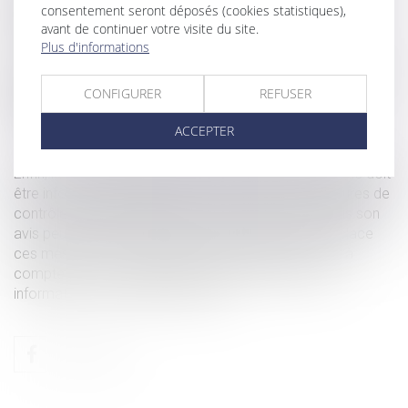
consentement seront déposés (cookies statistiques),
cette suspension, le bénéfice de la protection sociale
avant de continuer votre visite du site.
complémentaire.
Plus d'informations
Si la salarié est en contrat à durée déterminée, son contrat
CONFIGURER
REFUSER
prendre fin au terme contractuel même si ce dernier
intervient pendant la période de suspension.
ACCEPTER
Enfin, la loi prévoit que le comité social et économique doit
être informé, sans délai et par tout moyen, des mesures de
contrôle du passe sanitaire et de la vaccination. Mais son
avis peut intervenir après que l’employeur a mis en place
ces mesures et au plus tard dans un délai d’un mois à
compter de la communication par l’employeur des
informations sur lesdites mesures.