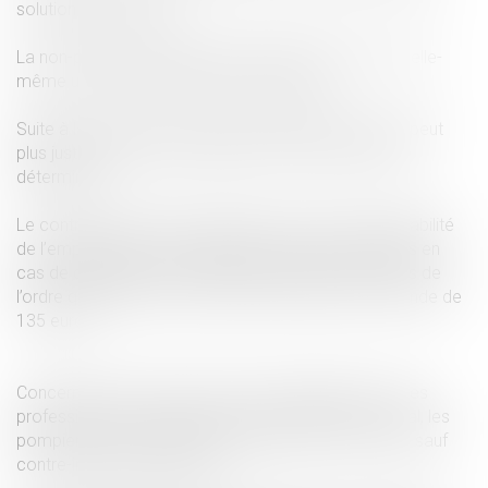
solution n’est trouvée.
La non-présentation du passe sanitaire n’est pas en elle-
même une cause valable de licenciement.
Suite à la censure du conseil constitutionnel, elle ne peut
plus justifier la rupture anticipée d’un contrat à durée
déterminée.
Le contrôle des passes sanitaires est de la responsabilité
de l’employeur qui est passible de sanctions pénales en
cas de défaillance. Un salarié contrôlé par les forces de
l’ordre qui ne serait pas en règle encourrait une amende de
135 euros.
Concernant la vaccination, elle est obligatoire pour les
professionnels du secteur médical, sanitaire et social, les
pompiers et les ambulanciers depuis le 9 août 2021 sauf
contre-indication médicale.