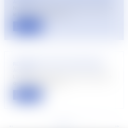
Actualités
Nous avons exposé dans des articles précédents
le fait que, depuis 2016 et la...
Lire la suite
REFORME DE L’EXECUTION PROVISOIRE
Actualités
L’article 539 du code de procédure civile dispose
que : « Le délai de recour...
Lire la suite
<<
<
...
9
10
11
12
13
14
15
...
>
>>