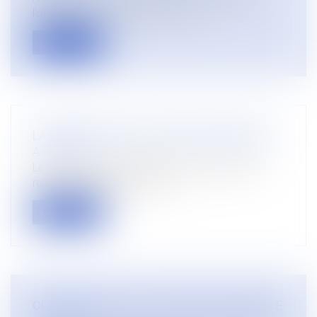
l’ordonnance n° 2019-740 du 17 ju...
Lire la suite
LA PERIODE D’ESSAI : RAPPEL DES REGLES
Actualités
Les clauses d’essai portent sur le régime de la
rupture unilatérale du contra...
Lire la suite
OPPOSABILITE DE LA CESSION DE CREANCE