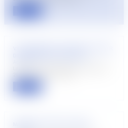
Lire la suite
VIE PERSONNELLE DU SALARIE ET POUVOIR
DISCIPLINAIRE DE L’EMPLOYEUR
Actualités
La cour de cassation (chambre sociale 8 février
2024 n° 22-11.016 et 4 octobr...
Lire la suite
MATERNITE ET DROIT DU TRAVAIL