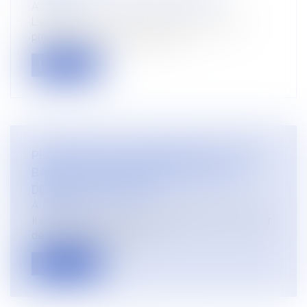
Actualités
L’article L 1132-1 du code du travail pose un
principe général de non-discrim...
Lire la suite
PROCURATION ET RESPONSABILITE DE LA
BANQUE POUR MANQUEMENT A SON
DEVOIR DE VIGILANCE
Actualités
Il est de principe que, en application de son devoir
de non-ingérence, le ban...
Lire la suite