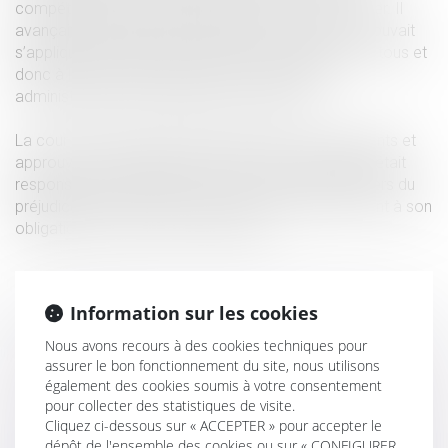
compétences nécessaires à l’exercice de son métier. Il
avançait par ailleurs que l’obligation de conseil ne pouvait
s’appliquer aux faits qui sont de la connaissance de tous et
donc à la nécessité d’obtenir des autorisations
administratives pour effectuer des travaux.
La cour de cassation ne fait pas droit à ces arguments et
approuve la cour d’appel d’avoir dit que l’entreprise était
responsable à l’égard de son client à hauteur d’un tiers du
préjudice qu’elle a subi en raison de son manquement à son
obligation de conseil et d’information.
Information sur les cookies
Nous avons recours à des cookies techniques pour
assurer le bon fonctionnement du site, nous utilisons
également des cookies soumis à votre consentement
pour collecter des statistiques de visite.
Cliquez ci-dessous sur « ACCEPTER » pour accepter le
dépôt de l'ensemble des cookies ou sur « CONFIGURER