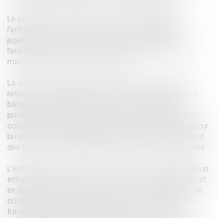
Le propriétaire avait recherché la responsabilité de
l’entreprise au motif qu’il n’avait pas été conseillé et les
juges du fond lui ont donné raison en condamnant
l’entreprise au paiement de dommages et intérêts pour
manquement à son devoir de conseil.
La cour de cassation approuve la cour d’appel d’avoir
retenu que la proximité de l’immeuble et du chantier d’un
bâtiment historique devait renforcer la vigilance du
professionnel et que ce dernier, tenu à une obligation de
conseil, devait appeler l’attention du maître de l’ouvrage sur
la nécessité d’autorisations administratives avant le début
des travaux et ce malgré la présence d’un maître d’oeuvre.
L’entrepreneur avait motivé son pourvoi en soutenant qu’un
entrepreneur n’était tenu vis-à-vis du maître de l’ouvrage, et
en présence d’un maître d’oeuvre, que d’une obligation de
conseil limitée aux aspects techniques et matériels des
travaux entrepris et mettant en œuvre les seules