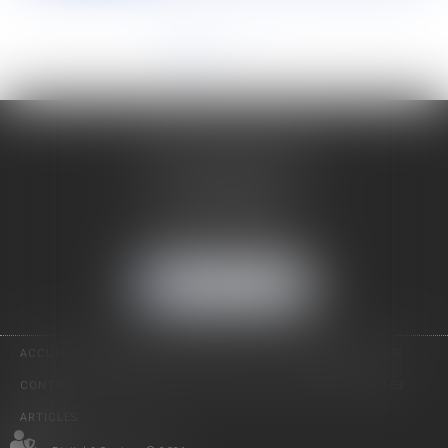
<<
<
1
2
3
4
5
6
7
...
>
>>
LUDOVIC SARTIAUX
19 rue Jean-Baptiste Corot
62100 CALAIS
Tél :
03 21 96 88 20
Mobile :
06 70 55 47 34
NOUS LOCALISER
ACCUEIL
LE CABINET
PRÉSENTATION
EXPERTISES
ACTUS
CONTACT
HONORAIRES
PLAN DU SITE
MENTIONS LÉGALES
ARTICLES