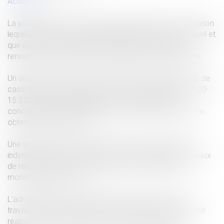
Actualités
La jurisprudence a posé depuis longtemps le principe selon
lequel il pesait sur tout professionnel un devoir de conseil et
que ce dernier impliquait pour le professionnel de se
renseigner sur les besoins spécifiques du client profane.
Un arrêt récent de la cour de cassation a précisé (cour de
cassation 3ème chambre civile 17 novembre 2021 n° 20-
15.524) que cette obligation trouvait à s’appliquer
concernant les autorisations administratives devant être
obtenues avant travaux.
Une entreprise de menuiserie avait été condamnée à
indemniser un de ses clients pour avoir réalisé des travaux
de rénovation et d’aménagements à proximité d’un
monument historique.
L’administration municipale avait fait interrompre les
travaux et enlever les éléments nouveaux qui avaient été
réalisés sans déclaration ni autorisation préalable.