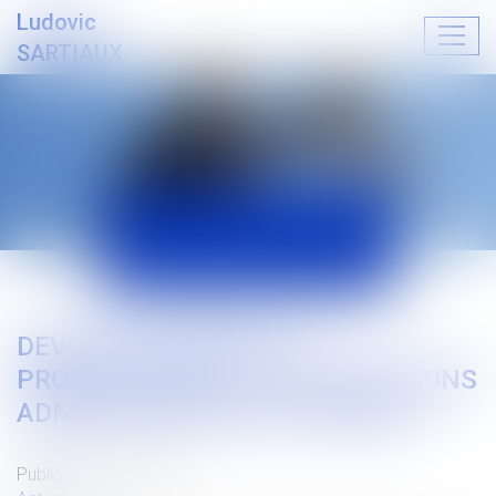
Ludovic
Ouvrir
SARTIAUX
le
menu
ACTUALITÉS
DEVOIR DE CONSEIL DU
PROFESSIONNEL ET AUTORISATIONS
ADMINISTRATIVES DE TRAVAUX
Publié le :
04/10/2024